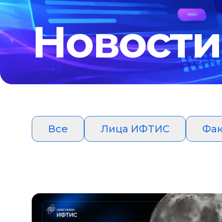
Новости
Все
Лица ИФТИС
Фак