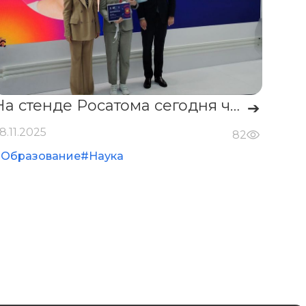
На стенде Росатома сегодня чествовали научно-педагогических сотрудников партнёрских вузов — и МИФИ снова в числе лучших! 🔥
➔
8.11.2025
82
#Образование
#Наука