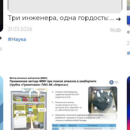
Три инженера, одна гордость: Кишев, Солодских, Гордеев — лицо СНИИП.
➔
31.03.2026
95
➔
#Наука
2
#