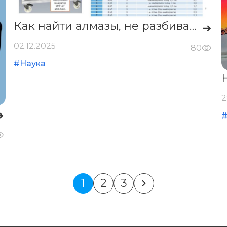
Как найти алмазы, не разбивая породу? 💎
➔
02.12.2025
80
#Наука
2
➔
1
2
3