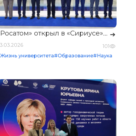
«Росатом» открыл в «Сириусе» опорную лабораторию робототехники для новой атомной энергетики
➔
3.03.2026
101
Жизнь университета
#Образование
#Наука