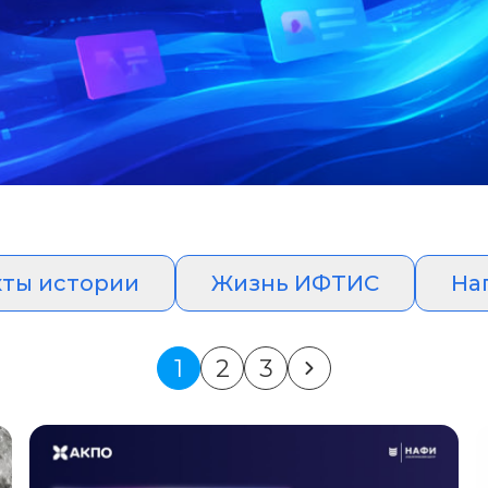
ты истории
Жизнь ИФТИС
На
1
2
3