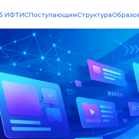
б ИФТИС
Поступающим
Структура
Образо