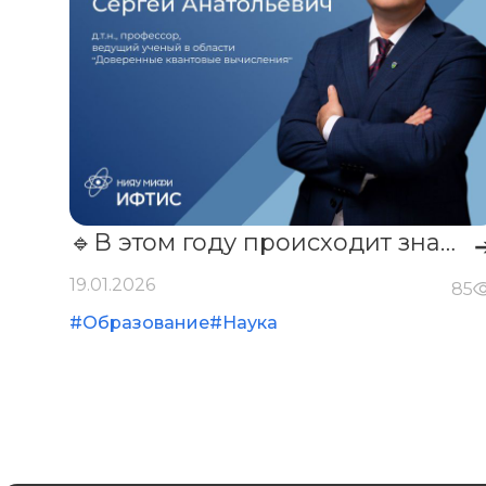
🔹В этом году происходит знаковое событие — мы открываем новое направление: «Доверенные квантовые вычисления» на конфренции ФТИС-2026.🔹
19.01.2026
85
#Образование
#Наука