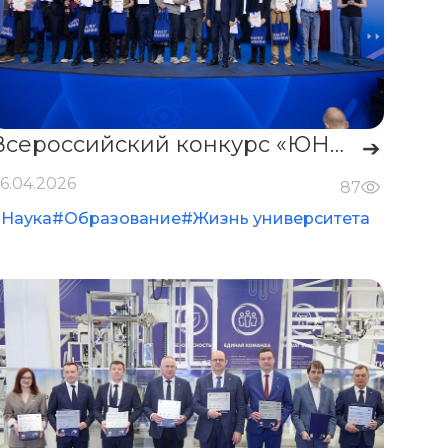
Всероссийский конкурс «ЮНИОР»
➔
6.04.2026
87
Наука
#Образование
#Жизнь университета