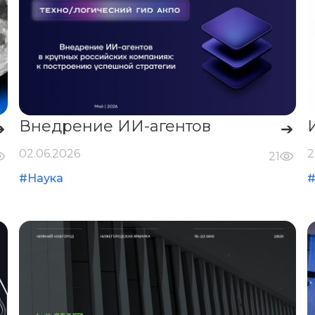
Внедрение ИИ-агентов
➔
➔
02.06.2026
2
21
#Наука