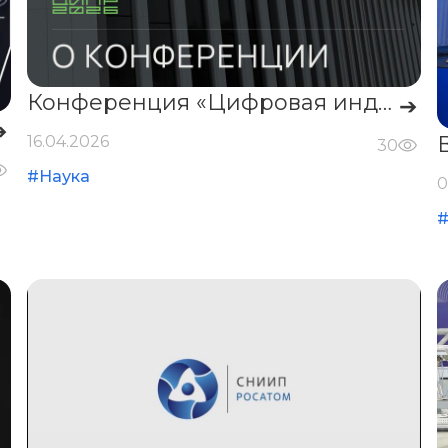
Конференция «Цифровая индустрия промышленной России»
➔
➔
16.04.2026
30
#Наука
0
#