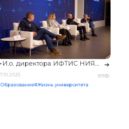
✈️И.о. директора ИФТИС НИЯУ МИФИ Михаил Ширяев принял участие в ключевой дискуссии фестиваля IT Core 2025 в Нижнем Новгороде.
➔
7.10.2025
89
#Образование
#Жизнь университета