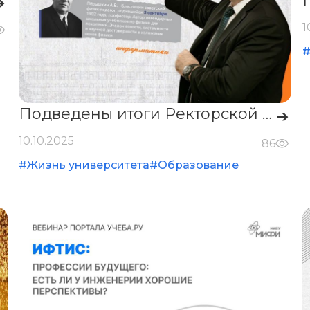
➔
1
#
Подведены итоги Ректорской контрольной: студенты ИФТИС вошли в число лучших.
➔
10.10.2025
86
#Жизнь университета
#Образование