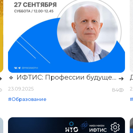
🔹 ИФТИС: Профессии будущего: есть ли у инженерии хорошие перспективы?
➔
➔
23.09.2025
2
84
#Образование