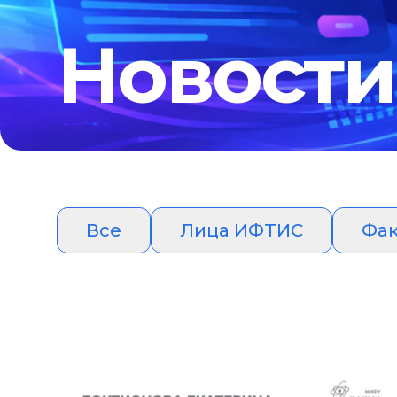
Новости
Все
Лица ИФТИС
Фак