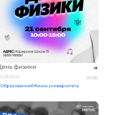
День физики
➔
0.09.2025
80
#Образование
#Жизнь университета