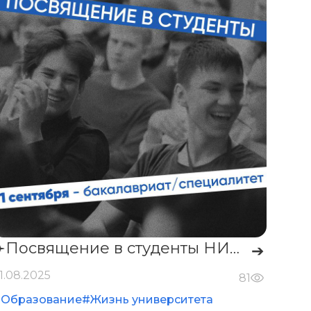
✈️Посвящение в студенты НИЯУ МИФИ✈️
➔
1.08.2025
81
#Образование
#Жизнь университета