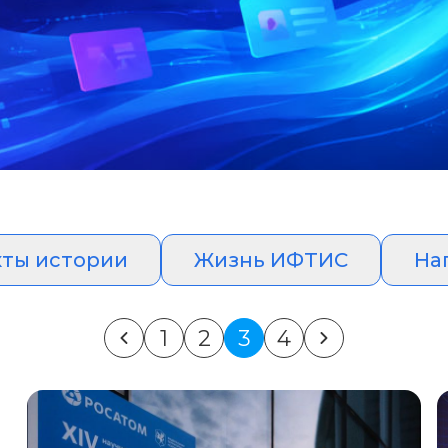
ты истории
Жизнь ИФТИС
На
1
2
3
4