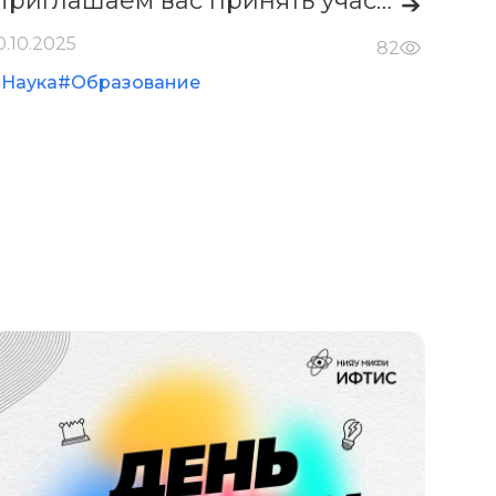
Приглашаем вас принять участие в V юбилейной Научно-практической конференции “Физико-техничсекие интеллектуальные системы” (ФТИС-2026), которая состоится в феврале 2026 года на базе НИЯУ МИФИ.
➔
0.10.2025
82
Наука
#Образование