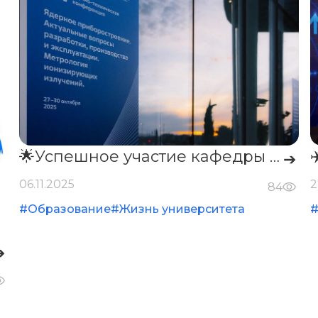
🌟Успешное участие кафедры №24 в конференции по ядерному приборостроению в «Сириусе»🌟
➔
06.11.2025
2
84
#Образование
#Жизнь университета
➔