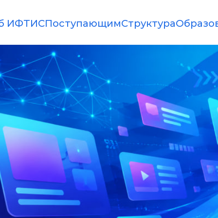
б ИФТИС
Поступающим
Структура
Образо