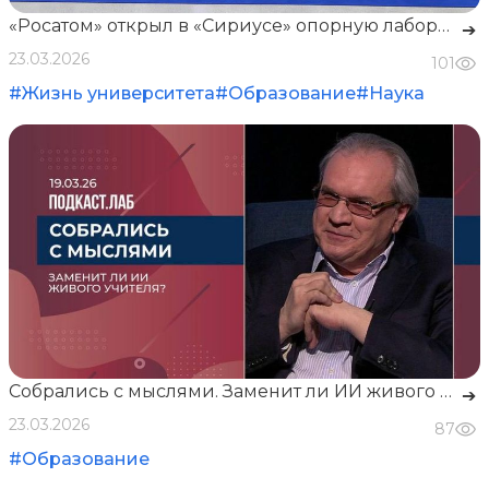
«Росатом» открыл в «Сириусе» опорную лабораторию робототехники для новой атомной энергетики
➔
23.03.2026
101
#Жизнь университета
#Образование
#Наука
Собрались с мыслями. Заменит ли ИИ живого учителя?
➔
23.03.2026
87
#Образование