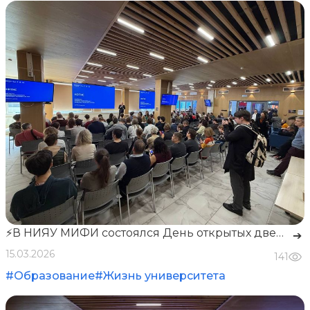
⚡️В НИЯУ МИФИ состоялся День открытых дверей ИФТИС⚡️
➔
15.03.2026
141
#Образование
#Жизнь университета